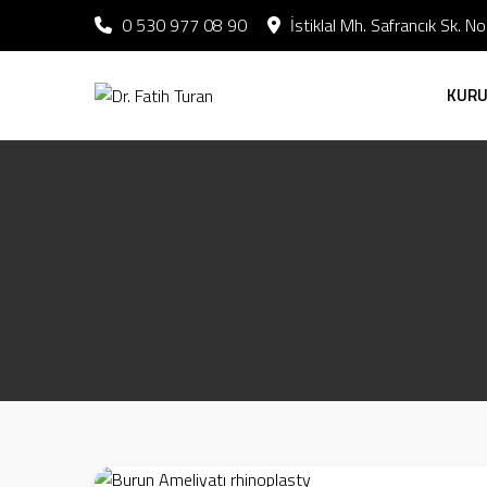
0 530 977 08 90
İstiklal Mh. Safrancık Sk. 
KUR