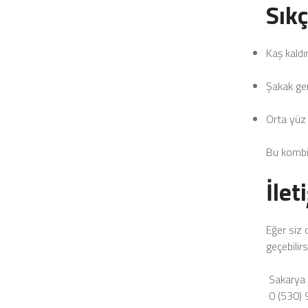
Sık
Kaş kaldı
Şakak ge
Orta yüz
Bu kombin
İlet
Eğer siz 
geçebilirs
Sakarya 
0 (530) 