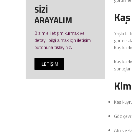
görünmez,
SİZİ
Kaş
ARAYALIM
Bizimle iletişim kurmak ve
Yaşla bir
detaylı bilgi almak için
iletişim
görme ala
butonuna tıklayınız.
Kaş kaldı
Kaş kaldı
İLETİŞİM
sonuçlar e
Kim
Kaş kuyr
Göz çevr
Alın ve ş