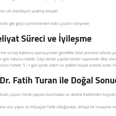
ri cilt elastikiyeti azalmış bireyler
toks gibi geçici yöntemlerden kalıcı çözüm isteyenler
liyat Süreci ve İyileşme
me ve kaş kaldırma operasyonları genellikle
lokal anestezi altında
ya
ı gün taburcu olabilir. Saçlı deride yapılan kesiler sayesinde dikiş izl
süreci hızlıdır; 5–7 gün içinde ödem ve şişlikler büyük oranda azalır. 
Dr. Fatih Turan ile Doğal Sonu
 Turan, yüzün mimik yapısını bozmadan ve abartılı ifadelerden kaçınar
nın yüz yapısı ve ihtiyaçları farklı olduğundan, detaylı bir muayene ve