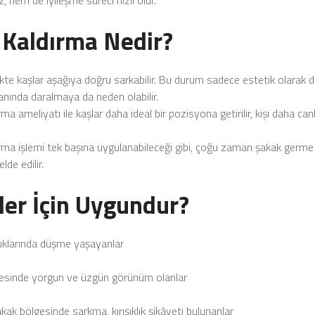
 hem de iyileşme süreci hızlı olur.
 Kaldırma Nedir?
likte kaşlar aşağıya doğru sarkabilir. Bu durum sadece estetik olarak 
nında daralmaya da neden olabilir.
rma ameliyatı ile kaşlar daha ideal bir pozisyona getirilir, kişi daha can
rma işlemi tek başına uygulanabileceği gibi, çoğu zaman
şakak germe i
lde edilir.
ler İçin Uygundur?
uklarında düşme yaşayanlar
esinde yorgun ve üzgün görünüm olanlar
akak bölgesinde sarkma, kırışıklık şikâyeti bulunanlar