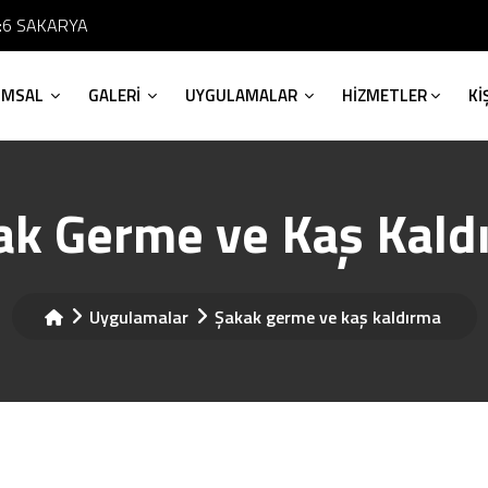
No:6 SAKARYA
UMSAL
GALERİ
UYGULAMALAR
HİZMETLER
Kİ
ak Germe ve Kaş Kald
Uygulamalar
Şakak germe ve kaş kaldırma