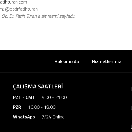
atihturan.com
m: @opdrfatihturan
Op. Dr. Fatih Turan’a ait resmi sayfadır.
Hakkımızda
Hizmetlerimiz
ÇALIŞMA SAATLERİ
PZT - CMT
9:00 - 21:00
PZR
10:00 - 18:00
WhatsApp
7/24 Online