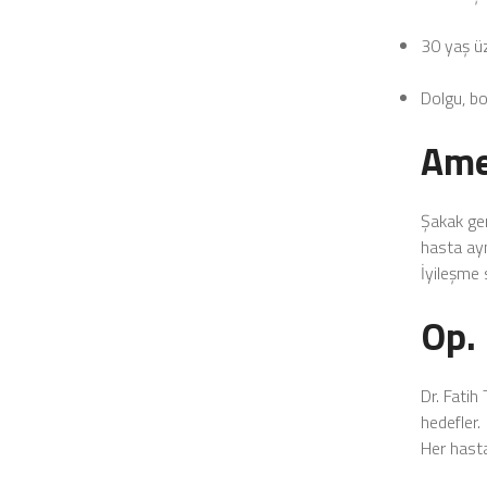
30 yaş üze
Dolgu, bo
Ame
Şakak ger
hasta ayn
İyileşme 
Op. 
Dr. Fatih
hedefler.
Her hasta