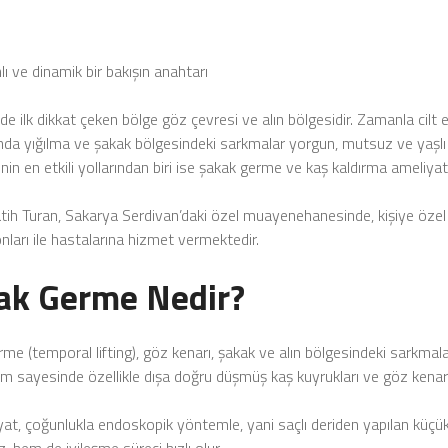
lı ve dinamik bir bakışın anahtarı
 ilk dikkat çeken bölge göz çevresi ve alın bölgesidir. Zamanla cilt 
nda yığılma ve şakak bölgesindeki sarkmalar yorgun, mutsuz ve yaşlı 
in en etkili yollarından biri ise
şakak germe ve kaş kaldırma ameliyatl
atih Turan
, Sakarya Serdivan’daki özel muayenehanesinde, kişiye özel
ları ile hastalarına hizmet vermektedir.
ak Germe Nedir?
me (temporal lifting), göz kenarı, şakak ve alın bölgesindeki sarkmala
 sayesinde özellikle dışa doğru düşmüş kaş kuyrukları ve göz kenarında
yat, çoğunlukla
endoskopik yöntemle
, yani saçlı deriden yapılan küçük