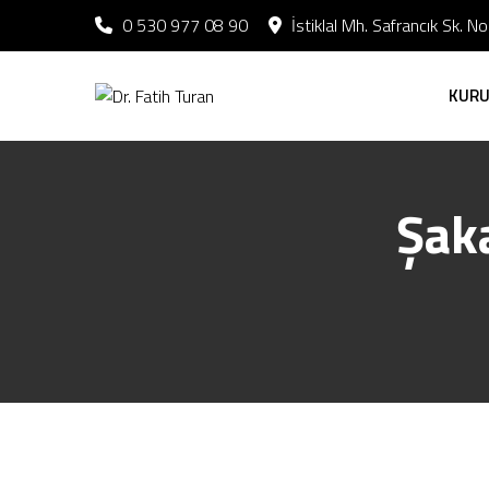
0 530 977 08 90
İstiklal Mh. Safrancık Sk. 
KUR
Şak