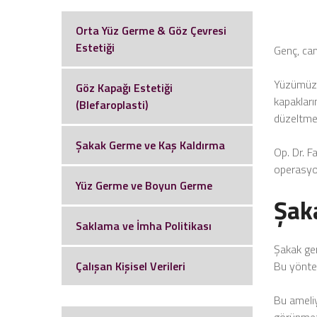
Orta Yüz Germe & Göz Çevresi
Estetiği
Genç, can
Yüzümüzde
Göz Kapağı Estetiği
kapakları
(Blefaroplasti)
düzeltmen
Şakak Germe ve Kaş Kaldırma
Op. Dr. F
operasyon
Yüz Germe ve Boyun Germe
Şak
Saklama ve İmha Politikası
Şakak ger
Çalışan Kişisel Verileri
Bu yöntem
Bu ameli