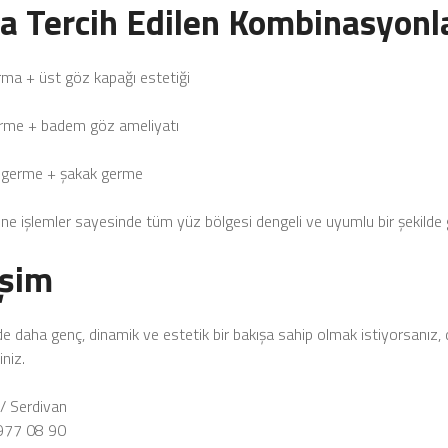
ça Tercih Edilen Kombinasyonl
rma + üst göz kapağı estetiği
rme + badem göz ameliyatı
 germe + şakak germe
e işlemler sayesinde tüm yüz bölgesi dengeli ve uyumlu bir şekilde ge
işim
de daha genç, dinamik ve estetik bir bakışa sahip olmak istiyorsanız, d
iniz.
/ Serdivan
977 08 90