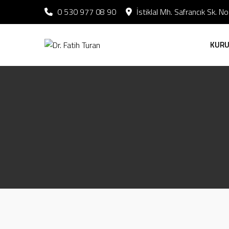
0 530 977 08 90
İstiklal Mh. Safrancık Sk. 
KUR