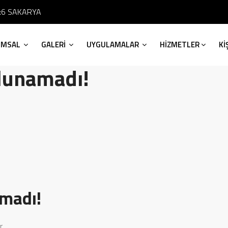
No:6 SAKARYA
UMSAL
GALERİ
UYGULAMALAR
HİZMETLER
Kİ
ulunamadı!
amadı!
r.