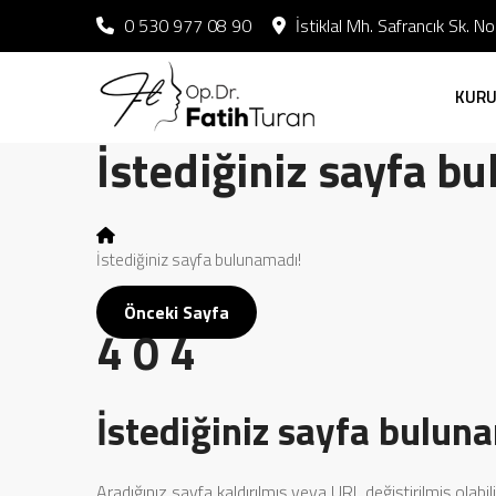
0 530 977 08 90
İstiklal Mh. Safrancık Sk. 
KUR
İstediğiniz sayfa b
İstediğiniz sayfa bulunamadı!
Önceki Sayfa
4
0
4
İstediğiniz sayfa bulun
Aradığınız sayfa kaldırılmış veya URL değiştirilmiş olabili